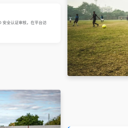
ISO 安全认证审核，在平台访