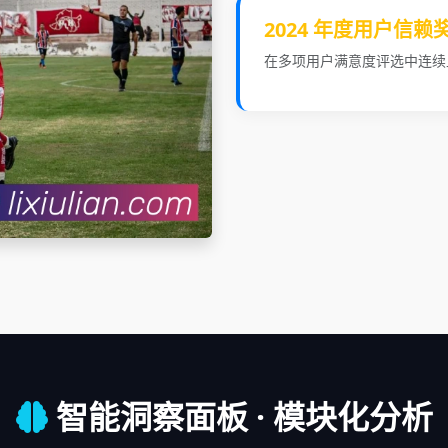
2024 年度用户信赖
在多项用户满意度评选中连续
智能洞察面板 · 模块化分析