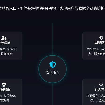
站登录入口 - 华体会(中国)平台架构，实现用户与数据全链路防
身份验证
网络防
登录、行为识
WAF规则、
、设备绑定
别、服务稳
安全核心
数据加密
行为审
密、权限分级、
关键操作日志
存储隔离
踪、风险溯