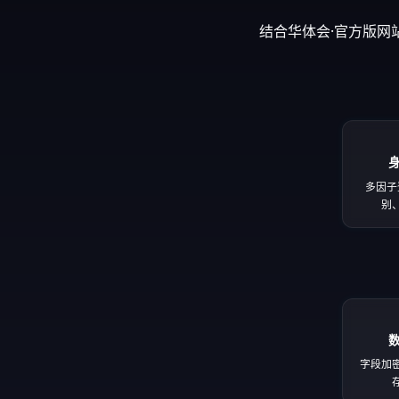
结合华体会·官方版网
多因子
别
字段加